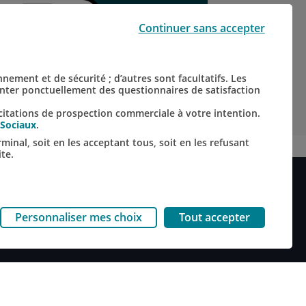
Continuer sans accepter
nnement et de sécurité ; d’autres sont facultatifs. Les
senter ponctuellement des questionnaires de satisfaction
citations de prospection commerciale à votre intention.
 Sociaux
.
inal, soit en les acceptant tous, soit en les refusant
te.
ACCESSIBILITÉ NUMÉRIQUE DU SITE
lan du site
Personnaliser mes choix
Tout accepter
ccessibilité : non conforme
ccessibilité aux personnes physiques en situation de handicap