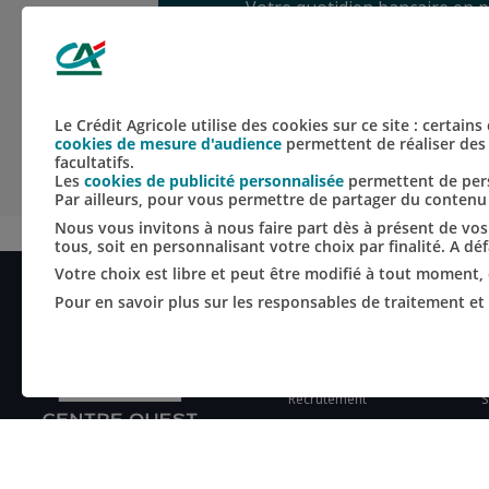
Votre quotidien bancaire en pl
Toutes nos applications
Le Crédit Agricole utilise des cookies sur ce site : certain
cookies de mesure d'audience
permettent de réaliser des 
facultatifs.
Les
cookies de publicité personnalisée
permettent de perso
Par ailleurs, pour vous permettre de partager du conten
Nous vous invitons à nous faire part dès à présent de vos 
tous, soit en personnalisant votre choix par finalité. A d
Votre choix est libre et peut être modifié à tout moment, 
Pour en savoir plus sur les responsables de traitement et l
LE CREDIT AGRICOLE
S
Banque coopérative
P
Espace sociétaire
A
Groupe Crédit Agricole
H
Recrutement
S