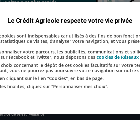
us simple et plus rapide.
Le Crédit Agricole respecte votre vie privée
s cookies sont indispensables car utilisés à des fins de bon fonctio
statistiques de visites, d’analyser votre navigation, et vous pré
nnaliser votre parcours, les publicités, communications et solli
u sur Facebook et Twitter, nous déposons des
cookies de Réseaux
choix concernant le dépôt de ces cookies facultatifs sur votre term
éfaut, vous ne pourrez pas poursuivre votre navigation sur notre si
en cliquant sur le lien "Cookies", en bas de page.
es finalités, cliquez sur "Personnaliser mes choix".
ITES SPECIALISES
rêt immobilier en ligne
Propulse by CA
P
gences immobilières Square
Partenariats sportifs
A
abitat
Pleinchamp.com
A
ervice de télésurveillance